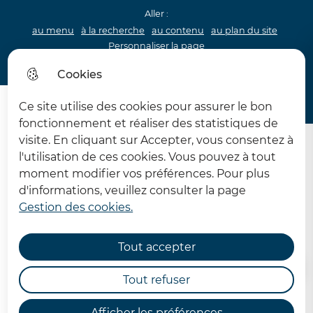
Aller :
au menu
à la recherche
au contenu
au plan du site
Personnaliser la page
Acceo
Cookies
Menu princip
Menu
Ce site utilise des cookies pour assurer le bon
62 MDPH Maison départementale des personnes handi
fonctionnement et réaliser des statistiques de
visite. En cliquant sur Accepter, vous consentez à
l'utilisation de ces cookies. Vous pouvez à tout
moment modifier vos préférences. Pour plus
d'informations, veuillez consulter la page
Gestion des cookies.
J'exerce mes droits - adultes
Tout accepter
Accueil
Tout refuser
Afficher les préférences