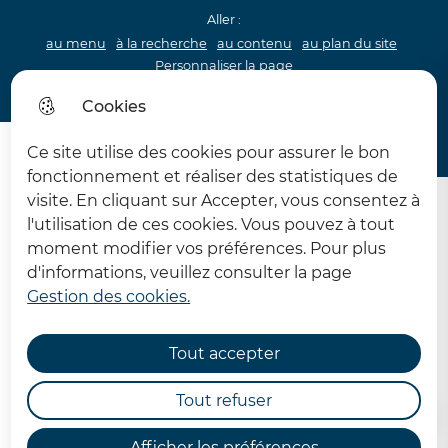
Aller :
au menu
à la recherche
au contenu
au plan du site
Personnaliser la page
Acceo
Cookies
Menu princip
Menu
Ce site utilise des cookies pour assurer le bon
62 MDPH Maison départementale des personnes handi
fonctionnement et réaliser des statistiques de
visite. En cliquant sur Accepter, vous consentez à
l'utilisation de ces cookies. Vous pouvez à tout
moment modifier vos préférences. Pour plus
d'informations, veuillez consulter la page
Gestion des cookies.
L'accès à l'emploi vers le
milieu ordinaire
Tout accepter
Tout refuser
Accueil
Afficher les préférences