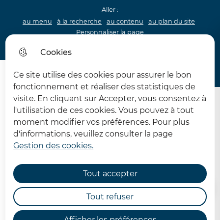
Aller :
au menu
à la recherche
au contenu
au plan du site
Personnaliser la page
Acceo
Cookies
Menu princip
Menu
Ce site utilise des cookies pour assurer le bon
62 MDPH Maison départementale des personnes handi
fonctionnement et réaliser des statistiques de
visite. En cliquant sur Accepter, vous consentez à
l'utilisation de ces cookies. Vous pouvez à tout
moment modifier vos préférences. Pour plus
d'informations, veuillez consulter la page
Gestion des cookies.
L'accueil de jour temporaire
Tout accepter
Accueil
Tout refuser
Afficher les préférences