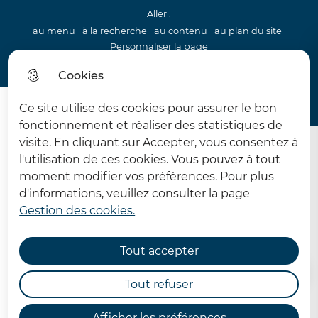
Aller :
au menu
à la recherche
au contenu
au plan du site
Personnaliser la page
Acceo
Cookies
Menu princip
Menu
Ce site utilise des cookies pour assurer le bon
62 MDPH Maison départementale des personnes handi
fonctionnement et réaliser des statistiques de
visite. En cliquant sur Accepter, vous consentez à
l'utilisation de ces cookies. Vous pouvez à tout
moment modifier vos préférences. Pour plus
d'informations, veuillez consulter la page
Gestion des cookies.
L'accueil familial
Tout accepter
Accueil
Tout refuser
Afficher les préférences