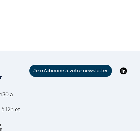
Suivre l
Je m'abonne à votre newsletter
r
h30 à
 à 12h et
h
i)