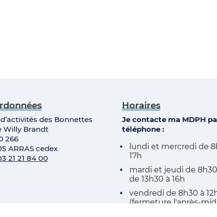
rdonnées
Horaires
d’activités des Bonnettes
Je contacte ma MDPH pa
e Willy Brandt
téléphone :
0 266
lundi et mercredi de 8
05 ARRAS cedex
17h
03 21 21 84 00
mardi et jeudi de 8h30
de 13h30 à 16h
vendredi de 8h30 à 12
(fermeture l'après-mid