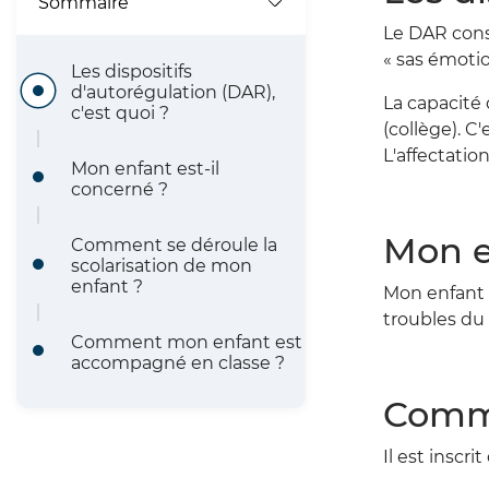
l
Sommaire
Le DAR consi
d
« sas émotio
Les dispositifs
'
d'autorégulation (DAR),
La capacité 
c'est quoi ?
A
(collège). 
L'affectatio
r
Mon enfant est-il
concerné ?
i
Mon e
Comment se déroule la
a
scolarisation de mon
enfant ?
n
Mon enfant e
troubles du
e
Comment mon enfant est
accompagné en classe ?
Comme
Il est inscr