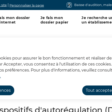
Baisse d'audition, mal
 site
Personnaliser la page
fais mon dossier
Je fais mon
Je recherche u
capées, Pas-de-Calais : Mon département
 internet
dossier papier
un établisseme
cookies pour assurer le bon fonctionnement et réaliser de
sur Accepter, vous consentez à l'utilisation de ces cookie
régulation (DAR)
 préférences. Pour plus d'informations, veuillez consult
.
rences
Tout accepte
spositifs d'autorégulation (D