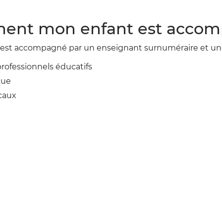
nt mon enfant est accomp
est accompagné par un enseignant surnuméraire et une
professionnels éducatifs
gue
caux