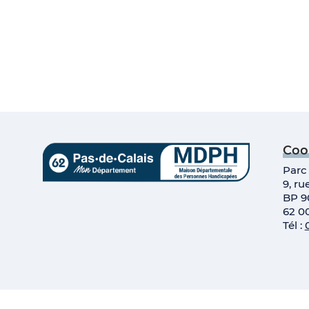
Coo
Parc 
9, ru
BP 9
62 0
Tél :