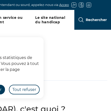
entendant ou sourd, appelez-nous via
Acceo
n service ou
Le site national
Rechercher
nt
du handicap
s statistiques de
s. Vous pouvez à tout
er la page
r
Tout refuser
AR), c'est quoi ?