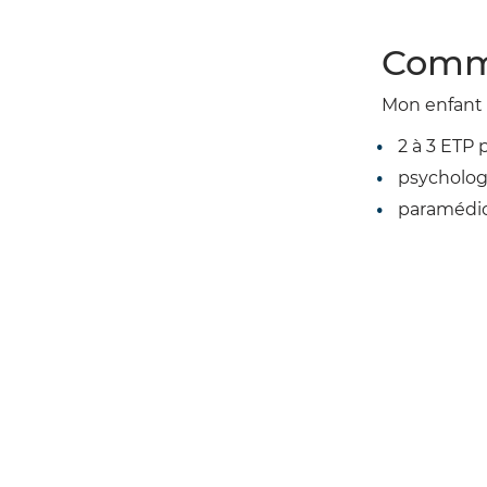
Comme
Mon enfant 
2 à 3 ETP 
psycholo
paramédi