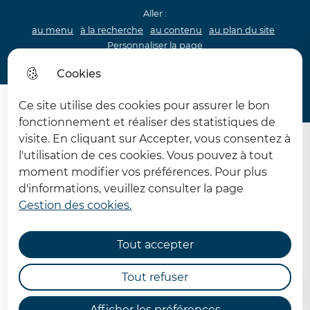
Aller :
au menu
à la recherche
au contenu
au plan du site
Personnaliser la page
Acceo
Cookies
Menu princip
Menu
Ce site utilise des cookies pour assurer le bon
62 MDPH Maison départementale des personnes handi
fonctionnement et réaliser des statistiques de
visite. En cliquant sur Accepter, vous consentez à
l'utilisation de ces cookies. Vous pouvez à tout
moment modifier vos préférences. Pour plus
d'informations, veuillez consulter la page
Gestion des cookies.
Les services
d'accompagnement
Tout accepter
Tout refuser
Accueil
Afficher les préférences