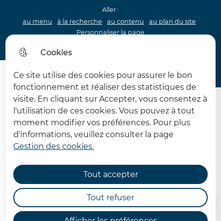
Aller :
au menu
à la recherche
au contenu
au plan du site
Personnaliser la page
Acceo
Cookies
Menu princip
Menu
Ce site utilise des cookies pour assurer le bon
62 MDPH Maison départementale des personnes handi
fonctionnement et réaliser des statistiques de
visite. En cliquant sur Accepter, vous consentez à
l'utilisation de ces cookies. Vous pouvez à tout
moment modifier vos préférences. Pour plus
d'informations, veuillez consulter la page
Gestion des cookies.
Mon enfant va dans une
classe ordinaire
Tout accepter
Tout refuser
Accueil
Afficher les préférences