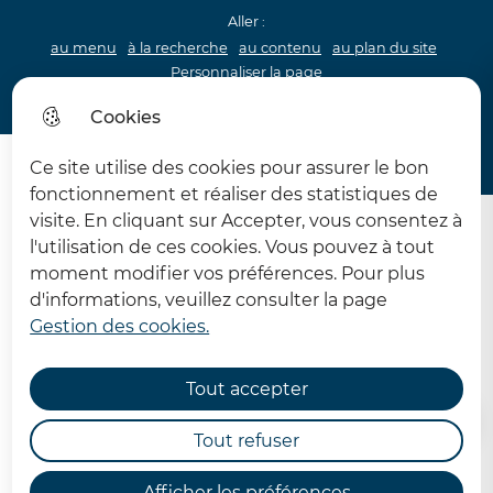
Aller :
au menu
à la recherche
au contenu
au plan du site
Personnaliser la page
Acceo
Cookies
Menu princip
Menu
Ce site utilise des cookies pour assurer le bon
62 MDPH Maison départementale des personnes handi
fonctionnement et réaliser des statistiques de
visite. En cliquant sur Accepter, vous consentez à
l'utilisation de ces cookies. Vous pouvez à tout
moment modifier vos préférences. Pour plus
d'informations, veuillez consulter la page
Gestion des cookies.
Rendez-vous Solidarités
Tout accepter
Accueil
Tout refuser
Afficher les préférences