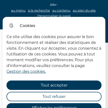
Aller :
au menu
à la recherche
au contenu
au plan du site
Personnaliser la page
Acceo
Cookies
Menu princip
Menu
Ce site utilise des cookies pour assurer le bon
62 MDPH Maison départementale des personnes handi
fonctionnement et réaliser des statistiques de
visite. En cliquant sur Accepter, vous consentez à
l'utilisation de ces cookies. Vous pouvez à tout
moment modifier vos préférences. Pour plus
d'informations, veuillez consulter la page
Gestion des cookies.
Un assistant téléphonique
virtuel pour répondre à vos
Tout accepter
questions les plus
Tout refuser
fréquentes.
Afficher les préférences